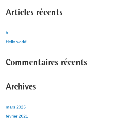
c
Articles récents
h
e
r
à
c
Hello world!
h
e
Commentaires récents
r
:
Archives
mars 2025
février 2021