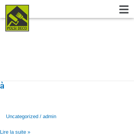
Aller
Fl
au
M
contenu
Uncategorized
à
à
Uncategorized
/
admin
Lire la suite »