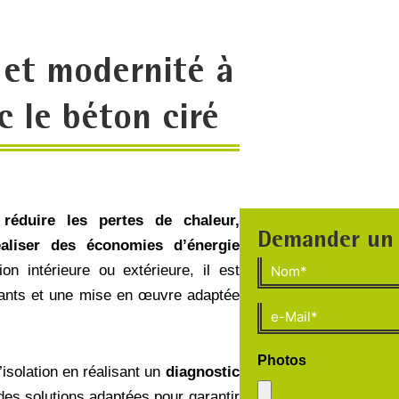
 et modernité à
c le béton ciré
r
réduire les pertes de chaleur,
Demander un 
éaliser des économies d’énergie
Nom
on intérieure ou extérieure, il est
mants et une mise en œuvre adaptée
(Nécessaire)
E-
mail
Photos
(Nécessaire)
solation en réalisant un
diagnostic
es solutions adaptées pour garantir