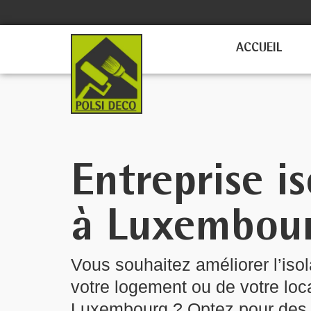
Aller
au
contenu
ACCUEIL
Entreprise is
à Luxembou
Vous souhaitez améliorer l’iso
votre logement ou de votre loc
Luxembourg ? Optez pour des 