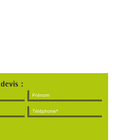
devis :
(Nécessaire)
Prénom
Téléphone*